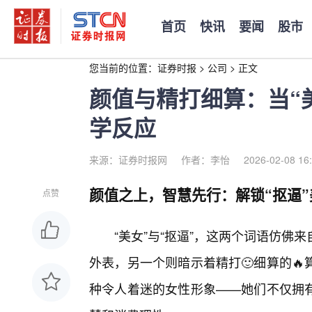
首页
快讯
要闻
股市
您当前的位置：
证券时报
>
公司
>
正文
颜值与精打细算：当“
学反应
来源：证券时报网
作者：李怡
2026-02-08 16
颜值之上，智慧先行：解锁“抠逼
点赞
“美女”与“抠逼”，这两个词语仿
外表，另一个则暗示着精打🙂细算的
种令人着迷的女性形象——她们不仅拥