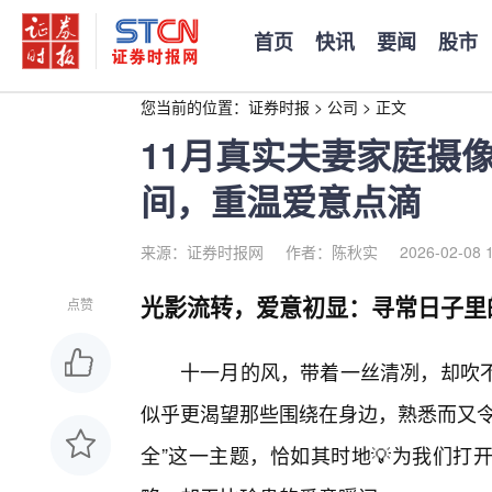
首页
快讯
要闻
股市
您当前的位置：
证券时报
>
公司
>
正文
11月真实夫妻家庭摄
间，重温爱意点滴
来源：证券时报网
作者：陈秋实
2026-02-08 
光影流转，爱意初显：寻常日子里
点赞
十一月的风，带着一丝清冽，却吹
似乎更渴望那些围绕在身边，熟悉而又令
全”这一主题，恰如其时地💡为我们打