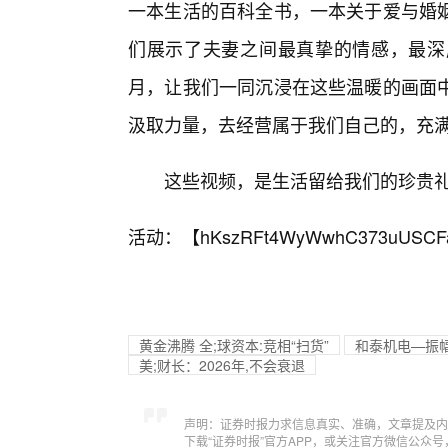
一本生活的百科全书，一本关于爱与婚
们展示了夫妻之间最真挚的情感，最深
月，让我们一同沉浸在这些温暖的画面
汲取力量，去经营属于我们自己的，充
这些视频，是生活留给我们的珍贵
活动：【
hKszRFt4WyWwhC373uUSCF
黄金沸腾 全;球资本:竞相“扫货”
和泰机电—振幅1
美;财长：2026年,不会衰退
声明：证券时报力求信息真实、准确，文章提及内
下载“证券时报”官方APP，或关注官方微信公众